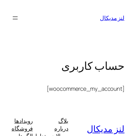
رفتن
به
لنز مدیکال
محتوا
حساب کاربری
[woocommerce_my_account]
بلاگ
رویدادها
لنز مدیکال
درباره
فروشگاه
سوالات متداول
الگوها