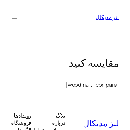
رفتن
به
لنز مدیکال
محتوا
مقایسه کنید
[woodmart_compare]
بلاگ
رویدادها
لنز مدیکال
درباره
فروشگاه
سوالات متداول
الگوها