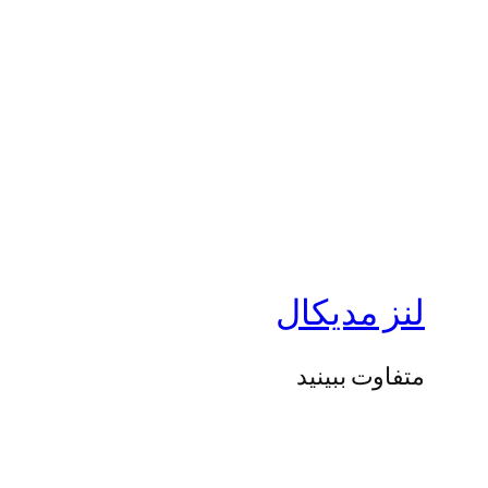
لنز مدیکال
متفاوت ببینید