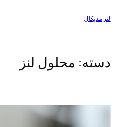
رفتن
به
لنز مدیکال
محتوا
دسته:
محلول لنز