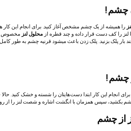
 چشم!
ز
را همیشه از یک چشم مشخص آغاز کنید. برای انجام این کار همان
ا لنز را کف دست قرار داده و چند قطره از
محلول
لنز
مخصوص را ر
 چند بار پلک بزنید. پلک زدن باعث می­شود قرنیه چشم به طور کا
 چشم!
رای انجام این کار ابتدا دست‌هایتان را شسته و خشک کنید. حالا جل
ۀ چشم بکشید، سپس همزمان با انگشت اشاره و شصت لنز را از رو
ز از چشم